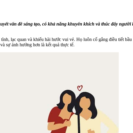
 quyết vấn đề sáng tạo, có khả năng khuyến khích và thúc đẩy ngườ
t tình, lạc quan và khiếu hài hước vui vẻ. Họ luôn cố gắng điều tiết b
à sự ảnh hưởng hơn là kết quả thực tế.