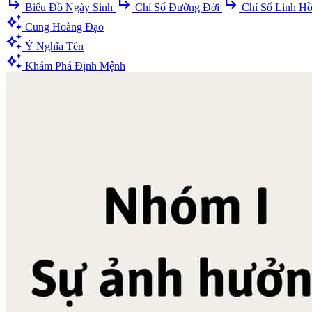
subdirectory_arrow_right
subdirectory_arrow_right
subdirectory_arrow_right
Biểu Đồ Ngày Sinh
Chỉ Số Đường Đời
Chỉ Số Linh H
auto_awesome
Cung Hoàng Đạo
auto_awesome
Ý Nghĩa Tên
auto_awesome
Khám Phá Định Mệnh