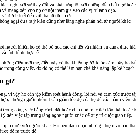
ch nghi với sự thay đổi và phản ứng tốt với những điều bất ngờ hoặc 
 và mang đến cho họ cơ hội tham gia vào các vị trí lãnh đạo.
và được biết đến với thái độ tích cực.
không ngại đưa ra ý kiến cũng như lắng nghe phản hồi từ người khác.
mọi người khiến họ có thể bỏ qua các chi tiết và nhiệm vụ đang thực hi
và tính hình thực tế.
eo những điều mới mẻ, điều này có thể khiến người khác cảm thấy họ b
ác trong công việc, do đó họ có thể làm hạn chế khả năng lập kế hoạch
u gì?
, vì vậy họ cần tập kiểm soát hành động, lời nói và cảm xúc trước tập
g hợp, những người nhóm I cần giảm tốc độ của họ để các thành viên kh
ỉ mỉ trong công việc bằng cách đặt hoặc chia nhỏ mục tiêu lớn thành cá
ý đến việc tập trung lắng nghe người khác để duy trì cuộc giao tiếp.
ẹn quá mức với người khác. Họ nên đảm nhận những nhiệm vụ bản thân
được đề ra trước đó.