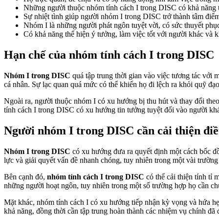
Những người thuộc nhóm tính cách I trong DISC có khả năng thí
Sự nhiệt tình giúp người nhóm I trong DISC trở thành tâm điểm
Nhóm I là những người phát ngôn tuyệt vời, có sức thuyết phục 
Có khả năng thể hiện ý tưởng, làm việc tốt với người khác và 
Hạn chế của nhóm tính cách I trong DISC
Nhóm I trong DISC
quá tập trung thời gian vào việc tương tác với 
cá nhân. Sự lạc quan quá mức có thể khiến họ đi lệch ra khỏi quỹ đạo 
Ngoài ra, người thuộc nhóm I có xu hướng bị thu hút và thay đổi th
tính cách I trong DISC có xu hướng tin tưởng tuyệt đối vào người kh
Người nhóm I trong DISC cần cải thiện điề
Nhóm I trong DISC
có xu hướng đưa ra quyết định một cách bốc đồng
lực và giải quyết vấn đề nhanh chóng, tuy nhiên trong một vài trườn
Bên cạnh đó,
nhóm tính cách I trong DISC
có thể cải thiện tính t
những người hoạt ngôn, tuy nhiên trong một số trường hợp họ cần chú 
Mặt khác, nhóm tính cách I có xu hướng tiếp nhận kỳ vọng và hứa h
khả năng, đồng thời cần tập trung hoàn thành các nhiệm vụ chính đã 