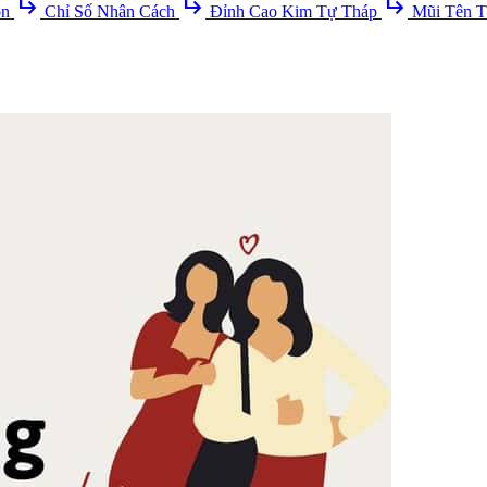
subdirectory_arrow_right
subdirectory_arrow_right
subdirectory_arrow_right
ồn
Chỉ Số Nhân Cách
Đỉnh Cao Kim Tự Tháp
Mũi Tên T