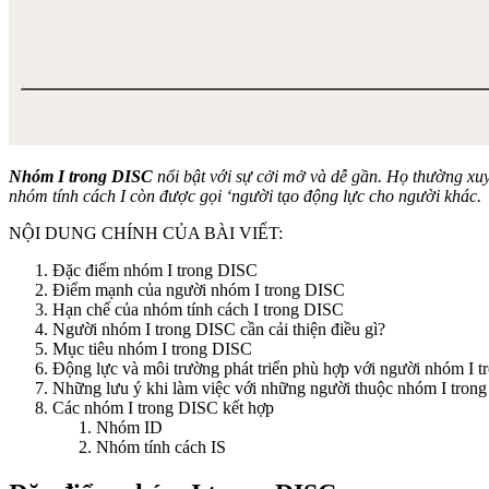
Nhóm I trong DISC
nổi bật với sự cởi mở và dễ gần. Họ thường xuy
nhóm tính cách I còn được gọi ‘người tạo động lực cho người khác.
NỘI DUNG CHÍNH CỦA BÀI VIẾT:
Đặc điểm nhóm I trong DISC
Điểm mạnh của người nhóm I trong DISC
Hạn chế của nhóm tính cách I trong DISC
Người nhóm I trong DISC cần cải thiện điều gì?
Mục tiêu nhóm I trong DISC
Động lực và môi trường phát triển phù hợp với người nhóm I 
Những lưu ý khi làm việc với những người thuộc nhóm I tron
Các nhóm I trong DISC kết hợp
Nhóm ID
Nhóm tính cách IS