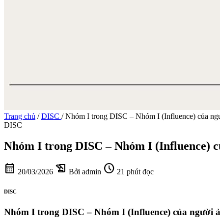
Trang chủ
/
DISC
/
Nhóm I trong DISC – Nhóm I (Influence) của ng
DISC
Nhóm I trong DISC – Nhóm I (Influence) c
calendar_month
history_edu
schedule
20/03/2026
Bởi admin
21 phút đọc
DISC
Nhóm I trong DISC – Nhóm I (Influence) của người 