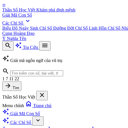
∞
Thần Số Học Việt
Khám phá định mệnh
Giải Mã Con Số
expand_more
Các Chỉ Số
Biểu Đồ Ngày Sinh
Chỉ Số Đường Đời
Chỉ Số Linh Hồn
Chỉ Số Nh
Cung Hoàng Đạo
Ý Nghĩa Tên
search
auto_awesome
menu
Tra Cứu
auto_awesome
Giải mã ngôn ngữ của vũ trụ
search
1
7
11
22
arrow_forward
Tìm
close
Thần Số Học Việt
home
Menu chính
Trang chủ
auto_awesome
Giải Mã Con Số
auto_awesome
expand_more
Các Chỉ Số