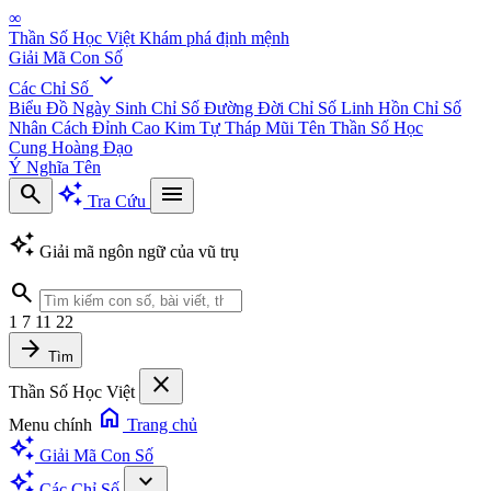
∞
Thần Số Học Việt
Khám phá định mệnh
Giải Mã Con Số
expand_more
Các Chỉ Số
Biểu Đồ Ngày Sinh
Chỉ Số Đường Đời
Chỉ Số Linh Hồn
Chỉ Số
Nhân Cách
Đỉnh Cao Kim Tự Tháp
Mũi Tên Thần Số Học
Cung Hoàng Đạo
Ý Nghĩa Tên
search
auto_awesome
menu
Tra Cứu
auto_awesome
Giải mã ngôn ngữ của vũ trụ
search
1
7
11
22
arrow_forward
Tìm
close
Thần Số Học Việt
home
Menu chính
Trang chủ
auto_awesome
Giải Mã Con Số
auto_awesome
expand_more
Các Chỉ Số