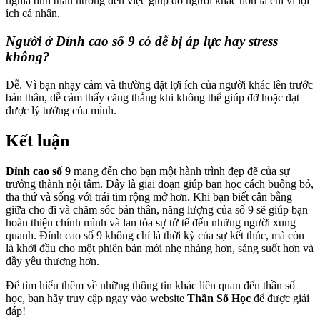
nghĩa tinh thần hướng đến việc giúp đỡ người khác hơn là chỉ vì lợi
ích cá nhân.
Người ở Đỉnh cao số 9 có dễ bị áp lực hay stress
không?
Dễ. Vì bạn nhạy cảm và thường đặt lợi ích của người khác lên trước
bản thân, dễ cảm thấy căng thẳng khi không thể giúp đỡ hoặc đạt
được lý tưởng của mình.
Kết luận
Đỉnh cao số 9
mang đến cho bạn một hành trình đẹp đẽ của sự
trưởng thành nội tâm. Đây là giai đoạn giúp bạn học cách buông bỏ,
tha thứ và sống với trái tim rộng mở hơn. Khi bạn biết cân bằng
giữa cho đi và chăm sóc bản thân, năng lượng của số 9 sẽ giúp bạn
hoàn thiện chính mình và lan tỏa sự tử tế đến những người xung
quanh. Đỉnh cao số 9 không chỉ là thời kỳ của sự kết thúc, mà còn
là khởi đầu cho một phiên bản mới nhẹ nhàng hơn, sáng suốt hơn và
đầy yêu thương hơn.
Để tìm hiểu thêm về những thông tin khác liên quan đến thần số
học, bạn hãy truy cập ngay vào website
Thần Số Học
để được giải
đáp!