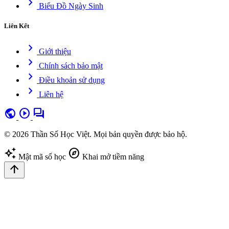
chevron_right
Biểu Đồ Ngày Sinh
Liên Kết
chevron_right
Giới thiệu
chevron_right
Chính sách bảo mật
chevron_right
Điều khoản sử dụng
chevron_right
Liên hệ
public
play_circle
forum
© 2026 Thần Số Học Việt. Mọi bản quyền được bảo hộ.
auto_awesome
explore
Mật mã số học
Khai mở tiềm năng
arrow_upward