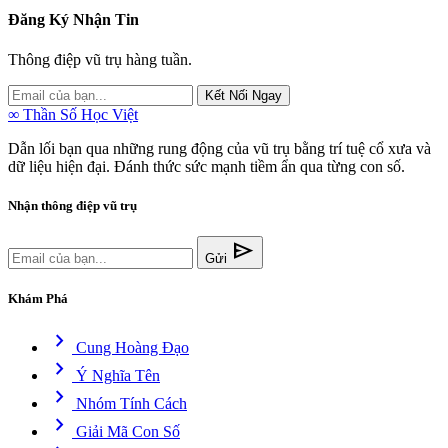
Đăng Ký Nhận Tin
Thông điệp vũ trụ hàng tuần.
Kết Nối Ngay
∞
Thần Số Học Việt
Dẫn lối bạn qua những rung động của vũ trụ bằng trí tuệ cổ xưa và
dữ liệu hiện đại. Đánh thức sức mạnh tiềm ẩn qua từng con số.
Nhận thông điệp vũ trụ
send
Gửi
Khám Phá
chevron_right
Cung Hoàng Đạo
chevron_right
Ý Nghĩa Tên
chevron_right
Nhóm Tính Cách
chevron_right
Giải Mã Con Số