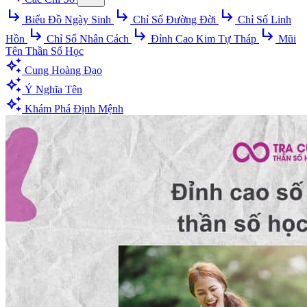
subdirectory_arrow_right
subdirectory_arrow_right
subdirectory_arrow_right
Biểu Đồ Ngày Sinh
Chỉ Số Đường Đời
Chỉ Số Linh
subdirectory_arrow_right
subdirectory_arrow_right
subdirectory_arrow_right
Hồn
Chỉ Số Nhân Cách
Đỉnh Cao Kim Tự Tháp
Mũi
Tên Thần Số Học
auto_awesome
Cung Hoàng Đạo
auto_awesome
Ý Nghĩa Tên
auto_awesome
Khám Phá Định Mệnh