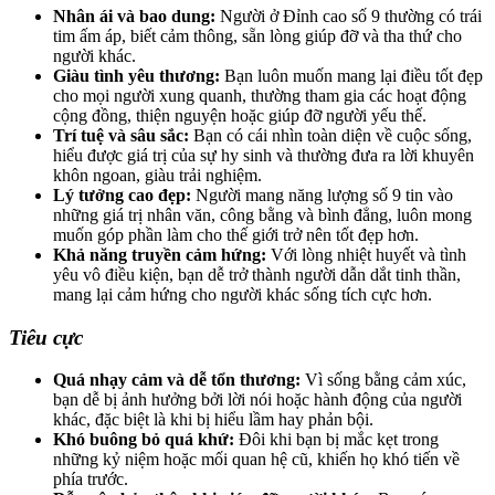
Nhân ái và bao dung:
Người ở Đỉnh cao số 9 thường có trái
tim ấm áp, biết cảm thông, sẵn lòng giúp đỡ và tha thứ cho
người khác.
Giàu tình yêu thương:
Bạn luôn muốn mang lại điều tốt đẹp
cho mọi người xung quanh, thường tham gia các hoạt động
cộng đồng, thiện nguyện hoặc giúp đỡ người yếu thế.
Trí tuệ và sâu sắc:
Bạn có cái nhìn toàn diện về cuộc sống,
hiểu được giá trị của sự hy sinh và thường đưa ra lời khuyên
khôn ngoan, giàu trải nghiệm.
Lý tưởng cao đẹp:
Người mang năng lượng số 9 tin vào
những giá trị nhân văn, công bằng và bình đẳng, luôn mong
muốn góp phần làm cho thế giới trở nên tốt đẹp hơn.
Khả năng truyền cảm hứng:
Với lòng nhiệt huyết và tình
yêu vô điều kiện, bạn dễ trở thành người dẫn dắt tinh thần,
mang lại cảm hứng cho người khác sống tích cực hơn.
Tiêu cực
Quá nhạy cảm và dễ tổn thương:
Vì sống bằng cảm xúc,
bạn dễ bị ảnh hưởng bởi lời nói hoặc hành động của người
khác, đặc biệt là khi bị hiểu lầm hay phản bội.
Khó buông bỏ quá khứ:
Đôi khi bạn bị mắc kẹt trong
những kỷ niệm hoặc mối quan hệ cũ, khiến họ khó tiến về
phía trước.