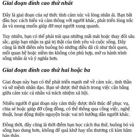
Giai đoạn đỉnh cao thứ nhất
Đây là giai đoạn của sự thức tỉnh cảm xúc và lòng nhân ái. Bạn bắt
đầu học cách hiểu và cảm thông với người khác, phát triển lòng trắc
ẩn và mong muốn giúp đỡ mọi người xung quanh.
Tuy nhiên, bạn có thể phải trải qua những mất mát hoặc thay đổi sâu
sắc, giúp bạn nhận ra giá trị thật của tình yêu và cuộc sống. Đây
cũng là thời điểm nên buông bỏ những điều đã cũ như thói quen,
mối quan hệ hoặc niềm tin không còn phù hợp, mở ra hành trình
sống nhân ái và ý nghĩa hơn.
Giai đoạn đỉnh cao thứ hai hoặc ba
Giai đoạn này bạn có thể phát triển mạnh mẽ về cảm xúc, tinh thần
và sứ mệnh nhân đạo. Bạn sẽ được thử thách trong việc cân bằng
giữa cảm xúc cá nhân và trách nhiệm xã hội.
Nhiều người ở giai đoạn này cảm thấy được thôi thúc để phục vụ,
chia sẻ hoặc giúp đỡ cộng đồng, có thể thông qua công việc, nghệ
thuật, hoạt động thiện nguyện hoặc vai trò hướng dẫn người khác.
Đồng thời, đây cũng là thời điểm bạn học cách tha thứ, buông bỏ và
sống bao dung hơn, không để quá khứ hay tổn thương cũ kìm hãm
bản thân.