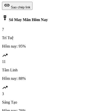
link
Sao chép link
military_tech
Số May Mắn Hôm Nay
7
Trí Tuệ
Hôm nay: 95%
trending_up
11
Tâm Linh
Hôm nay: 88%
trending_up
3
Sáng Tạo
Hôm nay: 76%