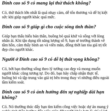
Đỉnh cao số 9 có mang lại thử thách không?
Có, thử thách lớn nhất là quá nhạy cảm, dễ tổn thương và dễ bị kiệt
sức khi giúp người khác quá mức.
Đỉnh cao số 9 giúp gì cho cuộc sống tinh thần?
Giúp bạn thấu hiểu bản thân, buông bỏ quá khứ và sống với lòng
nhân ái. Khi tận dụng tốt năng lượng số 9, bạn sẽ trưởng thành về
tâm hồn, cảm thấy bình an và viên mãn, đồng thời lan tỏa giá trị tốt
đẹp cho người khác.
Người ở Đỉnh cao số 9 có dễ bị thất vọng không?
Có, bởi bạn thường sống theo lý tưởng cao đẹp và mong muốn
người khác cũng tương tự. Do đó, bạn hãy chấp nhận thực tế,
buông bỏ và tập trung vào giá trị bên trong thay vì những điều ngoài
tầm kiểm soát.
Đỉnh cao số 9 có ảnh hưởng đến sự nghiệp dài hạn
không?
Có. Nó thường thúc đẩy bạn tìm kiếm công việc hoặc dự án mang ý