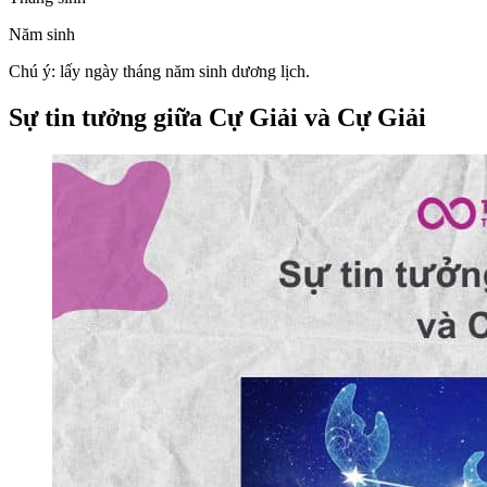
Năm sinh
Chú ý: lấy ngày tháng năm sinh dương lịch.
Sự tin tưởng giữa Cự Giải và Cự Giải