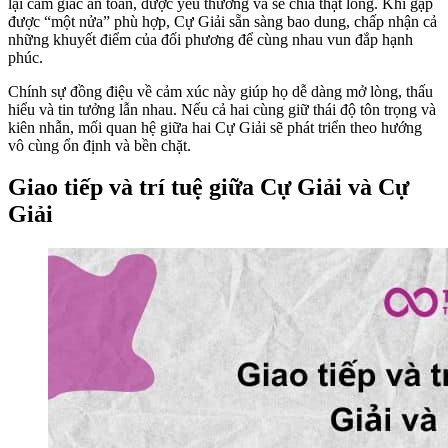
lại cảm giác an toàn, được yêu thương và sẻ chia thật lòng. Khi gặp
được “một nửa” phù hợp, Cự Giải sẵn sàng bao dung, chấp nhận cả
những khuyết điểm của đối phương để cùng nhau vun đắp hạnh
phúc.
Chính sự đồng điệu về cảm xúc này giúp họ dễ dàng mở lòng, thấu
hiểu và tin tưởng lẫn nhau. Nếu cả hai cùng giữ thái độ tôn trọng và
kiên nhẫn, mối quan hệ giữa hai Cự Giải sẽ phát triển theo hướng
vô cùng ổn định và bền chặt.
Giao tiếp và trí tuệ giữa Cự Giải và Cự
Giải