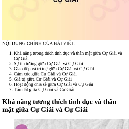
NỘI DUNG CHÍNH CỦA BÀI VIẾT:
Khả năng tương thích tình dục và thân mật giữa Cự Giải và
Cự Giải
Sự tin tưởng giữa Cự Giải và Cự Giải
Giao tiếp và trí tuệ giữa Cự Giải và Cự Giải
Cảm xúc giữa Cự Giải và Cự Giải
Giá trị giữa Cự Giải và Cự Giải
Hoạt động chia sẻ giữa Cự Giải và Cự Giải
Tóm tắt giữa Cự Giải và Cự Giải
Khả năng tương thích tình dục và thân
mật giữa Cự Giải và Cự Giải