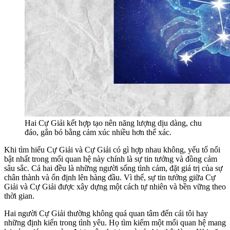
Hai Cự Giải kết hợp tạo nên năng lượng dịu dàng, chu
đáo, gắn bó bằng cảm xúc nhiều hơn thể xác.
Khi tìm hiểu Cự Giải và Cự Giải có gì hợp nhau không, yếu tố nổi
bật nhất trong mối quan hệ này chính là sự tin tưởng và đồng cảm
sâu sắc. Cả hai đều là những người sống tình cảm, đặt giá trị của sự
chân thành và ổn định lên hàng đầu. Vì thế, sự tin tưởng giữa Cự
Giải và Cự Giải được xây dựng một cách tự nhiên và bền vững theo
thời gian.
Hai người Cự Giải thường không quá quan tâm đến cái tôi hay
những định kiến trong tình yêu. Họ tìm kiếm một mối quan hệ mang