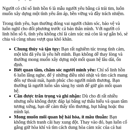
Người có chỉ số linh hồn 6 là mẫu người yêu bằng cả trái tim, luôn
muốn xây dựng một tình yêu ấm áp, bền vững và đầy trách nhiệm.
Trong tình yêu, bạn thường đóng vai người chăm sóc, bảo vệ và
luôn nghĩ cho đối phương trước cả bản thân mình. Với người có
linh hồn số 6, tình yêu không chỉ là cảm xúc mà còn là sự gắn bó, sẻ
chia và cùng nhau vượt qua khó khăn.
Chung thủy và tận tụy:
Bạn rất nghiêm túc trong tình cảm,
một khi đã yêu là yêu hết mình. Bạn không dễ thay lòng và
thường mong muốn xây dựng một mối quan hệ lâu dài, ổn
định.
Biết quan tâm, chăm sóc người mình yêu:
Chỉ số linh hồn
6 luôn lắng nghe, để ý những điều nhỏ nhặt và tìm cách mang
đến sự thoải mái, hạnh phúc cho người mình thương. Bạn
thường là người luôn sẵn sàng hy sinh để giữ gìn mối quan
hệ.
Cần được trân trọng và ghi nhận:
Dù cho đi rất nhiều
nhưng nếu không được đáp lại bằng sự thấu hiểu và quan tâm
tương xứng, bạn dễ cảm thấy tổn thương, hụt hẫng hoặc thu
mình lại.
Mong muốn mối quan hệ hài hòa, ít mâu thuẫn:
Bạn
không thích tranh cãi hay xung đột. Thay vào đó, bạn luôn cố
gắng giữ hòa khí và tìm cách dung hòa cảm xúc của cả hai