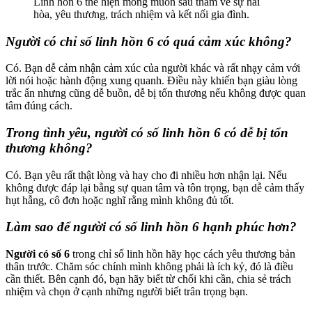
Linh hồn 6 thể hiện mong muốn sâu thẳm về sự hài
hòa, yêu thương, trách nhiệm và kết nối gia đình.
Người có chỉ số linh hồn 6 có quá cảm xúc không?
Có. Bạn dễ cảm nhận cảm xúc của người khác và rất nhạy cảm với
lời nói hoặc hành động xung quanh. Điều này khiến bạn giàu lòng
trắc ẩn nhưng cũng dễ buồn, dễ bị tổn thương nếu không được quan
tâm đúng cách.
Trong tình yêu, người có số linh hồn 6 có dễ bị tổn
thương không?
Có. Bạn yêu rất thật lòng và hay cho đi nhiều hơn nhận lại. Nếu
không được đáp lại bằng sự quan tâm và tôn trọng, bạn dễ cảm thấy
hụt hẫng, cô đơn hoặc nghĩ rằng mình không đủ tốt.
Làm sao để người có số linh hồn 6 hạnh phúc hơn?
Người có số 6
trong chỉ số linh hồn hãy học cách yêu thương bản
thân trước. Chăm sóc chính mình không phải là ích kỷ, đó là điều
cần thiết. Bên cạnh đó, bạn hãy biết từ chối khi cần, chia sẻ trách
nhiệm và chọn ở cạnh những người biết trân trọng bạn.