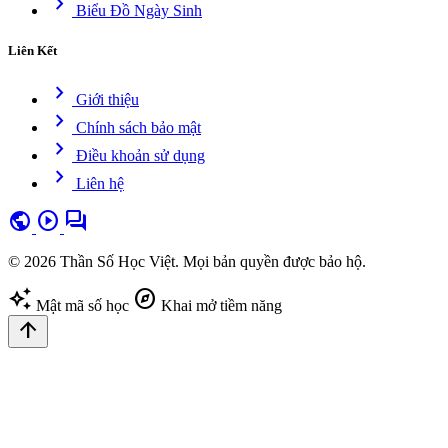
chevron_right
Biểu Đồ Ngày Sinh
Liên Kết
chevron_right
Giới thiệu
chevron_right
Chính sách bảo mật
chevron_right
Điều khoản sử dụng
chevron_right
Liên hệ
public
play_circle
forum
© 2026 Thần Số Học Việt. Mọi bản quyền được bảo hộ.
auto_awesome
explore
Mật mã số học
Khai mở tiềm năng
arrow_upward