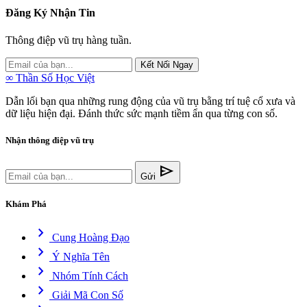
Đăng Ký Nhận Tin
Thông điệp vũ trụ hàng tuần.
Kết Nối Ngay
∞
Thần Số Học Việt
Dẫn lối bạn qua những rung động của vũ trụ bằng trí tuệ cổ xưa và
dữ liệu hiện đại. Đánh thức sức mạnh tiềm ẩn qua từng con số.
Nhận thông điệp vũ trụ
send
Gửi
Khám Phá
chevron_right
Cung Hoàng Đạo
chevron_right
Ý Nghĩa Tên
chevron_right
Nhóm Tính Cách
chevron_right
Giải Mã Con Số