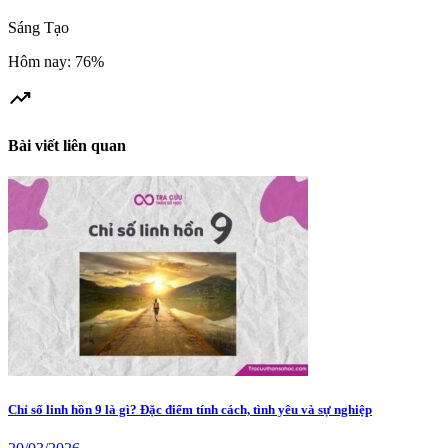
Sáng Tạo
Hôm nay: 76%
trending_up
Bài viết liên quan
Chỉ số linh hồn 9 là gì? Đặc điểm tính cách, tình yêu và sự nghiệp