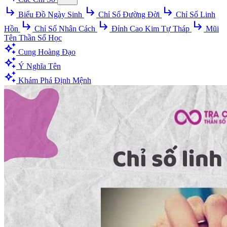
subdirectory_arrow_right
subdirectory_arrow_right
subdirectory_arrow_right
Biểu Đồ Ngày Sinh
Chỉ Số Đường Đời
Chỉ Số Linh
subdirectory_arrow_right
subdirectory_arrow_right
subdirectory_arrow_right
Hồn
Chỉ Số Nhân Cách
Đỉnh Cao Kim Tự Tháp
Mũi
Tên Thần Số Học
auto_awesome
Cung Hoàng Đạo
auto_awesome
Ý Nghĩa Tên
auto_awesome
Khám Phá Định Mệnh