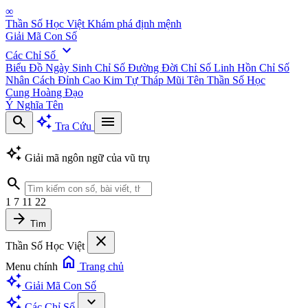
∞
Thần Số Học Việt
Khám phá định mệnh
Giải Mã Con Số
expand_more
Các Chỉ Số
Biểu Đồ Ngày Sinh
Chỉ Số Đường Đời
Chỉ Số Linh Hồn
Chỉ Số
Nhân Cách
Đỉnh Cao Kim Tự Tháp
Mũi Tên Thần Số Học
Cung Hoàng Đạo
Ý Nghĩa Tên
search
auto_awesome
menu
Tra Cứu
auto_awesome
Giải mã ngôn ngữ của vũ trụ
search
1
7
11
22
arrow_forward
Tìm
close
Thần Số Học Việt
home
Menu chính
Trang chủ
auto_awesome
Giải Mã Con Số
auto_awesome
expand_more
Các Chỉ Số