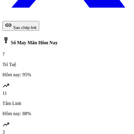
link
Sao chép link
military_tech
Số May Mắn Hôm Nay
7
Trí Tuệ
Hôm nay: 95%
trending_up
11
Tâm Linh
Hôm nay: 88%
trending_up
3