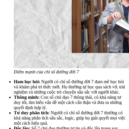
Điểm mạnh của chỉ số đường đời 7
Ham học hỏi:
Người có chỉ số đường đời 7 đam mê học hỏi
và khám phá tri thức mới. Họ thường tự học qua sách vở, trải
nghiệm và những cuộc trò chuyện sâu sắc với người khác.
Thông minh:
Con số chủ đạo 7 thông thái, có khả năng tư
duy tốt, tìm hiểu vấn đề một cách cẩn thận và đưa ra những
quyết định hợp lý.
Tư duy phân tích:
Người có chỉ số đường đời 7 thường có
khả năng phân tích sâu sắc, logic, giúp họ giải quyết mọi việc
một cách hiệu quả.
Độc lập:
Số 7 chủ đạo thường tự tin và độc lập trong suy