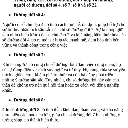
người có đường đời số 4, số 7, số 8 và số 22.
Đường đời số 4:
Người có số chủ đạo 4 có tính cách thực tế, ổn định, giúp bổ trợ cho
sự tư duy phân tích sâu sắc của chỉ số đường đời 7. Sự kết hợp giữa
tầm nhìn chiến lược của số chủ đạo 7 và khả năng hiện thực hóa của
số đường đời 4 tạo ra một sự hợp tác mạnh mẽ, đảm bảo tính bền
vững và thành công trong công việc.
Đường đời số 7:
Khi hai người có cùng chỉ số đường đời 7 làm việc cùng nhau, họ
có sự đồng điệu về cách suy nghĩ và tư duy. Họ cùng chia sẻ sự yêu
thích nghiên cứu, khám phá tri thức và có khả năng phát triển
những ý tưởng sâu sắc. Tuy nhiên, chỉ số đường đời này cần cẩn
thận để không trở nên quá nội tâm hoặc xa cách với đồng nghiệp
khác.
Đường đời số 8:
Chỉ số đường đời 8
có tinh thần lãnh đạo, tham vọng và khả năng
thực hiện các mục tiêu lớn, giúp chỉ số đường đời 7 biến những ý
tưởng sáng tạo thành hiện thực.