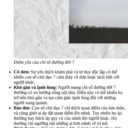
Điểm yếu của chỉ số đường đời 7
Cô đơn:
Sự yêu thích khám phá và tư duy độc lập có thể
khiến con số chủ đạo 7 cảm thấy cô đơn hoặc tách biệt với
người khác.
Khó gần và lạnh lùng:
Người mang chỉ số đường đời 7
thường có xu hướng sống nội tâm. Điều này có thể khiến họ
trở nên khó gần và tạo cảm giác lạnh lùng đối với những
người xung quanh.
Bảo thủ:
Con số chủ đạo 7 chỉ thích quan điểm của bản thân,
và cũng ghét ai áp đặt quan điểm lên mình. Tuy nhiên họ lại
thường hay thích áp quy củ của mình lên người khác. Họ
thường chỉ ngưỡng mộ những ai hơn mình về trí tuệ.