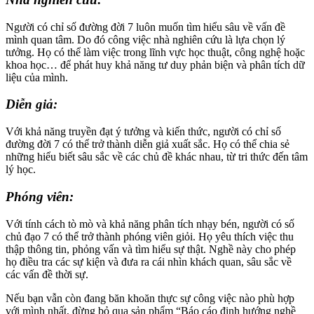
Người có chỉ số đường đời 7 luôn muốn tìm hiểu sâu về vấn đề
mình quan tâm. Do đó công việc nhà nghiên cứu là lựa chọn lý
tưởng. Họ có thể làm việc trong lĩnh vực học thuật, công nghệ hoặc
khoa học… để phát huy khả năng tư duy phản biện và phân tích dữ
liệu của mình.
Diễn giả:
Với khả năng truyền đạt ý tưởng và kiến thức, người có chỉ số
đường đời 7 có thể trở thành diễn giả xuất sắc. Họ có thể chia sẻ
những hiểu biết sâu sắc về các chủ đề khác nhau, từ tri thức đến tâm
lý học.
Phóng viên:
Với tính cách tò mò và khả năng phân tích nhạy bén, người có số
chủ đạo 7 có thể trở thành phóng viên giỏi. Họ yêu thích việc thu
thập thông tin, phỏng vấn và tìm hiểu sự thật. Nghề này cho phép
họ điều tra các sự kiện và đưa ra cái nhìn khách quan, sâu sắc về
các vấn đề thời sự.
Nếu bạn vẫn còn đang băn khoăn thực sự công việc nào phù hợp
với mình nhất, đừng bỏ qua sản phẩm “Báo cáo định hướng nghề