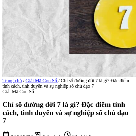
Trang chủ
/
Giải Mã Con Số
/
Chỉ số đường đời 7 là gì? Đặc điểm
tính cách, tình duyên và sự nghiệp số chủ đạo 7
Giải Mã Con Số
Chỉ số đường đời 7 là gì? Đặc điểm tính
cách, tình duyên và sự nghiệp số chủ đạo
7
calendar_month
history_edu
schedule