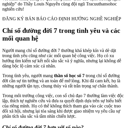
nghiệp” do Thầy Louis Nguyễn cùng đội ngũ Tracuuthansohoc
nghiên cứu!
ĐĂNG KÝ BẢN BÁO CÁO ĐỊNH HƯỚNG NGHỀ NGHIỆP
Chỉ số đường đời 7 trong tình yêu và các
mối quan hệ
Người mang chỉ số đường đời 7 thường khá khép kín và dè dặt
trong tình yêu cũng như các mối quan hệ công việc. Họ có xu
hướng tìm kiếm sự kết nối sâu sắc và ý nghĩa, nhưng lại không dễ
dàng bộc lộ cảm xúc cá nhân.
Trong tình yêu, người mang
thần số học số 7
trong chỉ số đường
đời cần sự tin tưởng và an toàn để mở lòng. Khi đã cam kết, họ là
những người tận tụy, chung thủy và rất trân trọng sự chân thành.
Trong môi trường công việc, con số chủ đạo 7 thường làm việc độc
lập, thích tự nghiên cứu và đưa ra quyết định dựa trên sự hiểu biết
của riêng mình. Họ có thể không thích tham gia vào các cuộc trao
đổi xã hội, nhưng lại tỏa sáng khi được giao nhiệm vụ yêu cầu sự
phân tích sâu sắc và tầm nhìn chiến lược.
Chỉ số đường đời 7 hợp với số nào?