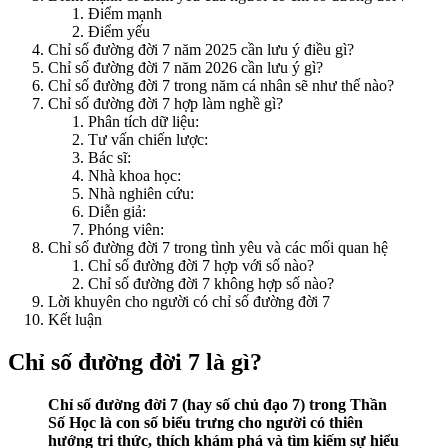
Điểm mạnh
Điểm yếu
Chỉ số đường đời 7 năm 2025 cần lưu ý điều gì?
Chỉ số đường đời 7 năm 2026 cần lưu ý gì?
Chỉ số đường đời 7 trong năm cá nhân sẽ như thế nào?
Chỉ số đường đời 7 hợp làm nghề gì?
Phân tích dữ liệu:
Tư vấn chiến lược:
Bác sĩ:
Nhà khoa học:
Nhà nghiên cứu:
Diễn giả:
Phóng viên:
Chỉ số đường đời 7 trong tình yêu và các mối quan hệ
Chỉ số đường đời 7 hợp với số nào?
Chỉ số đường đời 7 không hợp số nào?
Lời khuyên cho người có chỉ số đường đời 7
Kết luận
Chỉ số đường đời 7 là gì?
Chỉ số đường đời 7 (hay số chủ đạo 7) trong Thần
Số Học là con số biểu trưng cho người có thiên
hướng tri thức, thích khám phá và tìm kiếm sự hiểu