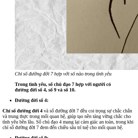
Chỉ số đường đời 7 hợp với số nào trong tình yêu
Trong tình yêu, số chủ đạo 7 hợp với người có
đường đời số 4, số 9 và số 10.
Đường đời số 4:
Chỉ số đường đời 4
và số đường đời 7 đều coi trọng sự chắc chắn
và trung thực trong mối quan hệ, giúp tạo nền tảng vững chắc cho
tình yêu bền lâu. Số chủ đạo 4 mang lại cảm giác an toàn, trong khi
chỉ số đường đời 7 đem đến chiều sâu trí tuệ cho mối quan hệ.
Đường đời số 9: