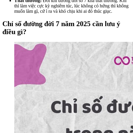
Thất thường:
Đôi khi đường đời số 7 khá thất thường. Khi
thì làm việc cực kỳ nghiêm túc, lúc không có hứng thì không
muốn làm gì, cứ ì ra và khó chịu khi ai đó thúc giục.
Chỉ số đường đời 7 năm 2025 cần lưu ý
điều gì?