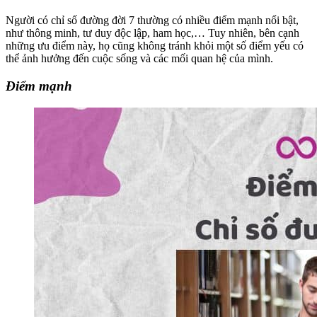
Người có chỉ số đường đời 7 thường có nhiều điểm mạnh nổi bật,
như thông minh, tư duy độc lập, ham học,… Tuy nhiên, bên cạnh
những ưu điểm này, họ cũng không tránh khỏi một số điểm yếu có
thể ảnh hưởng đến cuộc sống và các mối quan hệ của mình.
Điểm mạnh