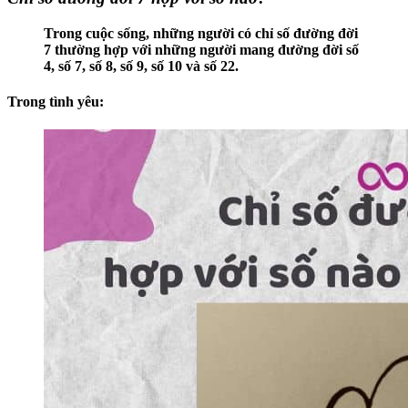
Trong cuộc sống, những người có chỉ số đường đời
7 thường hợp với những người mang đường đời số
4, số 7, số 8, số 9, số 10 và số 22.
Trong tình yêu: