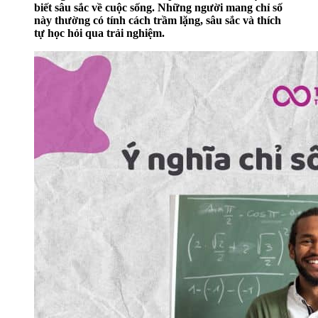
biết sâu sắc về cuộc sống. Những người mang chỉ số
này thường có tính cách trầm lặng, sâu sắc và thích
tự học hỏi qua trải nghiệm.