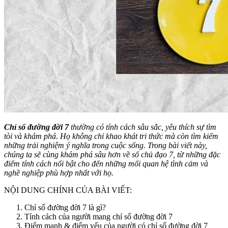
Chỉ số đường đời 7
thường có tính cách sâu sắc, yêu thích sự tìm
tòi và khám phá. Họ không chỉ khao khát tri thức mà còn tìm kiếm
những trải nghiệm ý nghĩa trong cuộc sống. Trong bài viết này,
chúng ta sẽ cùng khám phá sâu hơn về số chủ đạo 7, từ những đặc
điểm tính cách nổi bật cho đến những mối quan hệ tình cảm và
nghề nghiệp phù hợp nhất với họ.
NỘI DUNG CHÍNH CỦA BÀI VIẾT:
Chỉ số đường đời 7 là gì?
Tính cách của người mang chỉ số đường đời 7
Điểm mạnh & điểm yếu của người có chỉ số đường đời 7